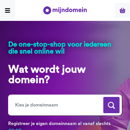
De one-stop-shop voor iedereen
die snel online wil
Wat wordt jouw
domein?
Registreer je eigen domeinnaam al vanaf slechts