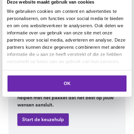
Deze website maakt gebruik van cookies
We gebruiken cookies om content en advertenties te
personaliseren, om functies voor social media te bieden
en om ons websiteverkeer te analyseren. Ook delen we
informatie over uw gebruik van onze site met onze
Hulp nodig bij het
partners voor social media, adverteren en analyse. Deze
kiezen van het
partners kunnen deze gegevens combineren met andere
informatie die u aan ze heeft verstrekt of die ze hebben
juiste pakket?
verzameld op basis van uw gebruik van hun services.
Wij helpen je graag om het juiste pakket te
OK
vinden dat bij jouw online ambities past. Aan
de hand van een aantal vragen kunnen wij je
helpen met het pakket dat het best op jouw
wensen aansluit.
Start de keuzehulp